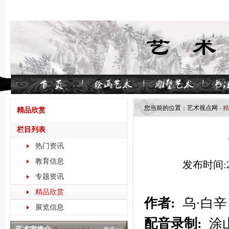
您当前的位置：
艺术视点​网
-
精
精品欣赏
栏目列表
热门资讯
教育信息
发布时间:20
专题资讯
精品欣赏
作者:
乌·白辛
展览信息
配音录制:
涂