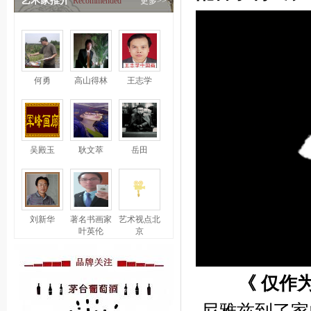
艺术家推介
Recommended
更多>>
何勇
高山得林
王志学
吴殿玉
耿文萃
岳田
刘新华
著名书画家
艺术视点北
叶英伦
京
《 仅作