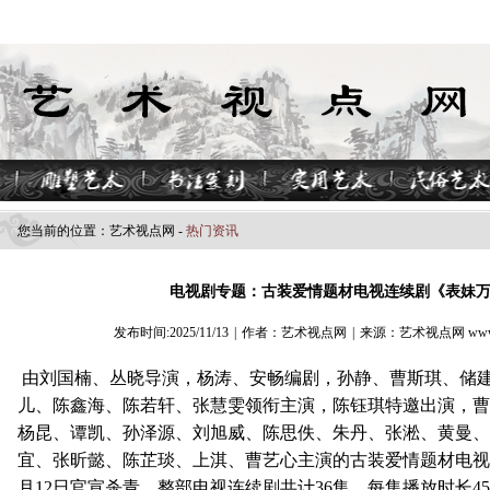
您当前的位置：
艺术视点​网
-
热门资讯
电视剧专题：古装爱情题材电视连续剧《表妹
发布时间:2025/11/13
|
作者：艺术视点网
|
来源：艺术视点网 www.z
由刘国楠、丛晓导演，杨涛、安畅编剧，孙静、曹斯琪、储
儿、陈鑫海、陈若轩、张慧雯领衔主演，陈钰琪特邀出演，曹
杨昆、谭凯、孙泽源、刘旭威、陈思佚、朱丹、张淞、黄曼、
宜、张昕懿、陈芷琰、上淇、曹艺心主演的古装爱情题材电视连
月12日官宣杀青，整部电视连续剧共计36集，每集播放时长