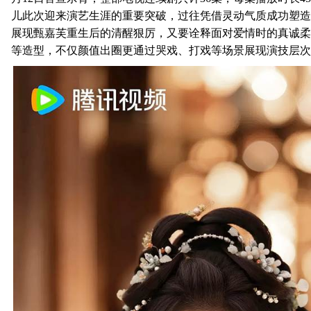
儿此次迎来演艺生涯的重要突破，过往凭借灵动气质成功塑造
展现甄嘉芙重生后的清醒狠厉，又要诠释面对爱情时的真诚柔
等造型，不仅颜值出圈更通过哭戏、打戏等场景展现演技层次