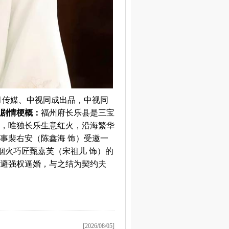
月传媒、中视同成出品，中视同
剧情梗概：
福州府长乐县是三宝
，唯独长乐生意红火，沿海繁华
事裴右安（陈鑫海 饰）受邀一
烟火巧匠甄嘉芙（宋祖儿 饰）的
避强权逼婚，与之结为契约夫
[2026/08/05]