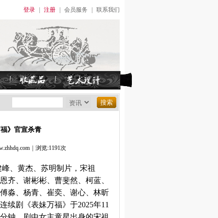
登录
|
注册
|
会员服务
|
联系我们
万福》官宣杀青
hhdq.com
|
浏览:1191次
建峰、黄杰、苏明制片，宋祖
恩齐、谢彬彬、曹斐然、柯蓝、
傅淼、杨青、崔奕、谢心、林昕
续剧《表妹万福》于2025年11
45分钟，剧中女主童星出身的宋祖