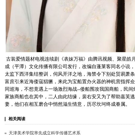
古装爱情题材电视连续剧《表妹万福》由腾讯视频、聚星皓
成（平潭）文化传播有限公司发行，改编自蓬莱客同名小说，
太监下西洋集结整训，伺风开洋之地，海禁令下别处贸易萧条
富庶引来近海倭寇猖獗，来此为宝船置办火器的神机营指挥佥
同巡海，不想竟遇上一场激烈海战--倭船围攻我国商船，民间
家族商船也在其中，二人由此结缘，裴右安又为了帮助嘉芙逃
妻，他们在相互磨合中悄然滋生情意，历尽坎坷终成眷属。
相关阅读
天津美术学院率先成立科学传播艺术系