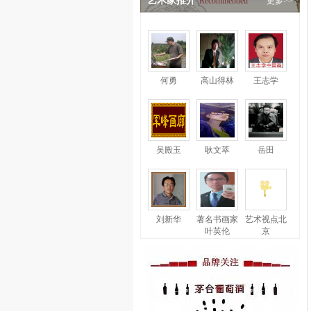
艺术家推介
Recommended
更多>>
何勇
高山得林
王志学
吴殿玉
耿文萃
岳田
刘新华
著名书画家
艺术视点北
叶英伦
京