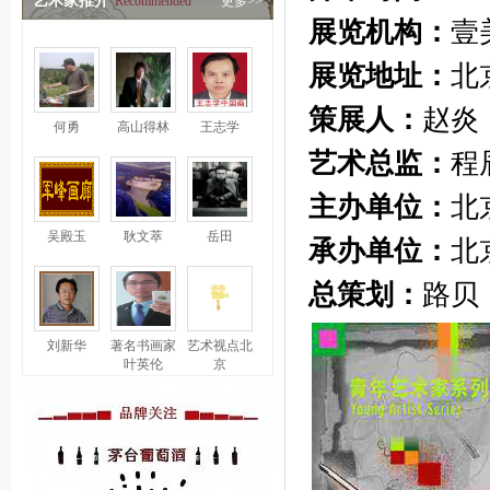
艺术家推介
Recommended
更多>>
展览机构：
壹
展览地址：
北
策展人：
赵炎
何勇
高山得林
王志学
艺术总监：
程
主办单位：
北
吴殿玉
耿文萃
岳田
承办单位：
北
总策划：
路贝
刘新华
著名书画家
艺术视点北
叶英伦
京