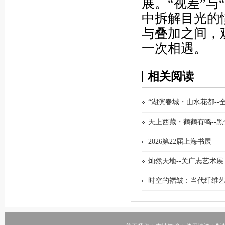
展。“视差”
中拆解目光的
与叠加之间，
一次相遇。
相关阅读
“湖滨春城・山水花都-
天上西藏・鹤鹤有鸣--
2026第22届上海书展
灿然天地--关广志艺术展
时空的褶皱：当代纤维