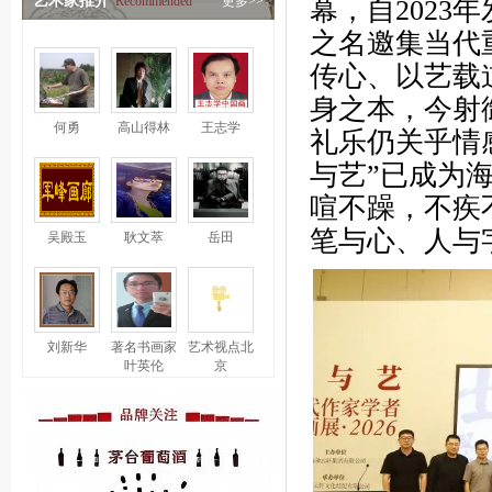
艺术家推介
Recommended
更多>>
幕，自2023
之名邀集当代
传心、以艺载
身之本，今射
何勇
高山得林
王志学
礼乐仍关乎情
与艺”已成为
喧不躁，不疾
笔与心、人与
吴殿玉
耿文萃
岳田
刘新华
著名书画家
艺术视点北
叶英伦
京