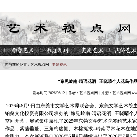
您当前的位置：
艺术视点​网
-
专题资讯
“豫见岭南·晴语花涧--王晓晴个人花鸟作
发布时间:2026/06/12
|
作者：艺术视点网
|
来源：艺术视点网 www.z
2026年6月9日由东莞市文学艺术界联合会、东莞文学艺术
铂桑文化投资有限公司承办的“豫见岭南·晴语花涧--王晓晴个
空间开幕，展览集中展现了2025年东莞文学艺术院签约艺术
作品，紫藤垂蔓、三角梅簇拥、木棉挺拔--岭南寻常花木在
命张力，本次展览将自2026年6月9日持续展出至2026年7月6