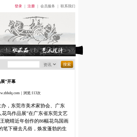
登录
|
注册
|
会员服务
|
联系我们
品展”开幕
hhdq.com
|
浏览:113次
院主办，东莞市美术家协会、广东
人花鸟作品展”在广东省东莞文艺
家王晓晴近年创作的86幅花鸟国画
她的笔下褪去凡俗，焕发蓬勃的生
日。