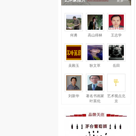
艺术家推介
Recommended
更多>>
何勇
高山得林
王志学
吴殿玉
耿文萃
岳田
刘新华
著名书画家
艺术视点北
叶英伦
京