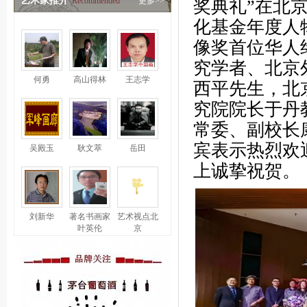
艺术家推介
Recommended
更多>>
奖典礼”在北
化基金年度人
像奖首位华人
究学者、北京
何勇
高山得林
王志学
西平先生，北
究院院长于丹
常委、副校长
宾表示热烈欢
吴殿玉
耿文萃
岳田
上诚挚祝贺。
刘新华
著名书画家
艺术视点北
叶英伦
京