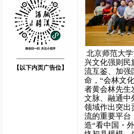
北京师范大学
────────────────
兴文化强则民
【以下内页广告位】
流互鉴、加强
命，“会林文
者黄会林先生
文脉、融通中
领域作出突出
流的重要平台
造“看中国・