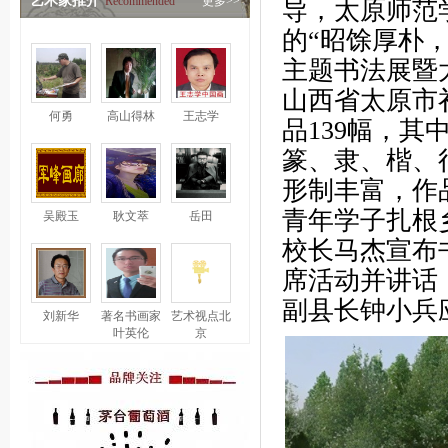
艺术家推介
Recommended
更多>>
导，太原师范
的“昭馀厚朴
主题书法展暨太
山西省太原市
何勇
高山得林
王志学
品139幅，其
篆、隶、楷、
形制丰富，作
青年学子扎根
吴殿玉
耿文萃
岳田
校长马杰宣布
席活动并讲话
副县长钟小兵
刘新华
著名书画家
艺术视点北
叶英伦
京