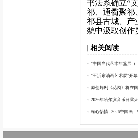
书法系确立“
祁、通衢聚祁
祁县古城、产
貌中汲取创作
相关阅读
“中国当代艺术年鉴展（上
“王沂东油画艺术展”开幕
原创舞剧《花园》将在
2026年哈尔滨音乐日露
颐心怡情--2026中国