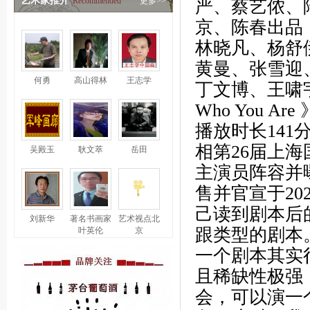
艺术家推介
Recommended
更多>>
严、蔡艺侬、
京、陈春出品
林晓凡、杨舒
黄曼、张雪迎
何勇
高山得林
王志学
丁文博、王啸宇
Who You 
播放时长141
相第26届上
吴殿玉
耿文萃
岳田
主演员阵容并曝
售并官宣于20
己读到剧本后
刘新华
著名书画家
艺术视点北
跟类型的剧本
叶英伦
京
一个剧本其实
且稀缺性极强
会，可以演一