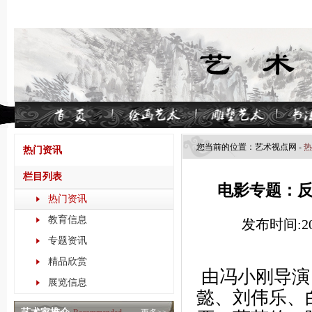
您当前的位置：
艺术视点​网
-
热
热门资讯
栏目列表
电影专题：反特题
热门资讯
教育信息
发布时间:202
专题资讯
精品欣赏
由冯小刚导演
展览信息
懿、刘伟乐、