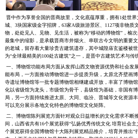
晋中作为享誉全国的晋商故里，文化底蕴厚重，拥有1处世界
城、3块国家级金字招牌，63家A级旅游景区、1127项非物质
物，处处见人、见物、见生活，被称为“移动的博物馆”，榆
最集中的缩影，是承载晋商市井烟火、串联古今文明的重要文化
的老城，留存着大量珍贵古建筑遗存，其中城隍庙玄鉴楼被世
为“全球最精美的100处古建筑”之一，是晋中古建筑艺术与传
一、博物馆功能布局方面从发挥山西文物资源优势和社会发
能布局，一方面推动博物馆进一步提质升级，太原北齐壁画博
寺遗址博物馆等一批专题博物馆相继建成开放，丰富了博物馆
化以省级馆为龙头，市级馆为骨干，县级馆为基础，非国有博
局，另一方面持续推进太原、大同、临汾、晋城等文化资源丰
可以充分展示各地文化特色的博物馆文化矩阵。
二、博物馆陈列展览方面针对观众日益增长的文化需求不断推
间，‌山西省共有16个展览获得“弘扬优秀传统文化 培育社会
个展览获得全国博物馆十大陈列展览精品推介，培育并推出“行