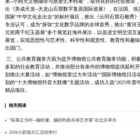
来--小西天文物撷珍与悬塑艺术特展”，取得良好的社会效应，
出《美成天龙--天龙山石窟数字复原国际巡展》，在法国、埃
国家“中华文化走出去”的标杆项目，推出《云冈石窟石雕秀
专业认可，成为“探弥”文化数字品牌的全球首秀，推出“黄河玉
元前两千纪玉器展”多个展览赴海外展出，以促进文明交流互
展览，实现思想性与艺术性、科学性和观赏性、教育性和趣味
出国门。
三、公共教育服务方面为提升博物馆公共教育服务功能，积
多彩的社会教育活动，并推动部分有条件的博物馆提供延时开
划推出大量活动，如“博物馆里过大年活动”“国际博物馆日活动
划的“十大博物馆抖音大联播”主题活动，成功入选“2025年
精品项目。
相关阅读
“拓展正当时--穆昉澜、穆昉昀新帛画艺术展”在北京举办
2026小剧场大汇活动举行