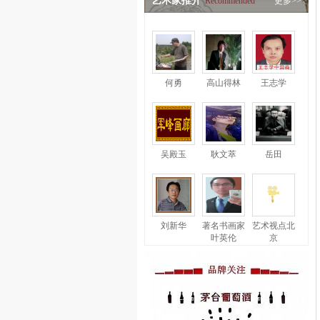
艺术家推介
Recommended
更多>>
何勇
高山得林
王志学
吴殿玉
耿文萃
岳田
刘新华
著名书画家
艺术视点北
叶英伦
京