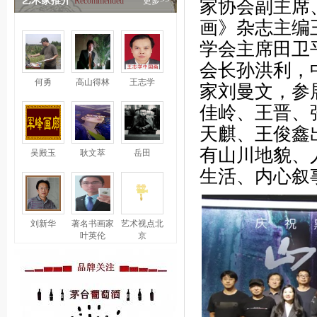
艺术家推介
Recommended
更多>>
家协会副主席
画》杂志主编
学会主席田卫
会长孙洪利，
何勇
高山得林
王志学
家刘曼文，参
佳岭、王晋、
天麒、王俊鑫
有山川地貌、
吴殿玉
耿文萃
岳田
生活、内心叙
刘新华
著名书画家
艺术视点北
叶英伦
京