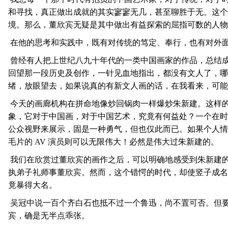
和寻找，真正做出成就的其实寥寥无几，甚至聊胜于无。这个
境。那么，董欣宾无疑是其中做出有益探索的屈指可数的人物
在他的思考和实践中，既有对传统的笃定、奉行，也有对外
曾经有人把上世纪八九十年代的一类中国画家的作品，总结
回望那一段历史及创作，一针见血地指出，都没有文人了，哪
绪，放眼望去，如果说真的有新文人画的话，在我看来，可能
今天的画廊机构在拼命地像炒回锅肉一样爆炒朱新建。这样
象，它对于中国画，对于中国艺术，究竟有何益处？一个在时
公众视野来展示，固是一种勇气，但也仅此而已。如果个人情
毛片的 AV 演员则可以无限伟大！必然是伟大过朱新建的。
我们在欣赏过董欣宾的画作之后，可以明确地感受到朱新建
执弟子礼师事董欣宾。然而，这个错愕的时代，却使竖子成名
竟暴得大名。
吴冠中说一百个齐白石也抵不过一个鲁迅，尚不置可否。但
宾，确是无半点乖张。