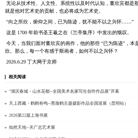
无论从技术性、人文性、系统性以及时代认知，董欣宾都是
就是他对艺术史的贡献，也必将成为艺术史。
“向之所欣，俯仰之间，已为陈迹，犹不能不以之兴怀……”
这是 1700 年前书圣王羲之在《兰亭集序》中发出的慨叹。
今天，当我们面对董欣宾的画作，他的那些 “已为陈迹”，本
欣。那么，每一个有感于斯画者，如何不以之兴怀？
2026.6.29 丁大网于京师
相关阅读
“湖滨春城・山水花都--全国美术名家写生创作作品展”开幕
天上西藏・鹤鹤有鸣--黑颈鹤主题摄影作品全国巡展（昆明站）
2026第22届上海书展
灿然天地--关广志艺术展