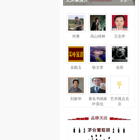
艺术家推介
Recommended
更多>>
何勇
高山得林
王志学
吴殿玉
耿文萃
岳田
刘新华
著名书画家
艺术视点北
叶英伦
京