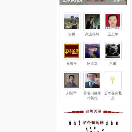
艺术家推介
Recommended
更多>>
何勇
高山得林
王志学
吴殿玉
耿文萃
岳田
刘新华
著名书画家
艺术视点北
叶英伦
京