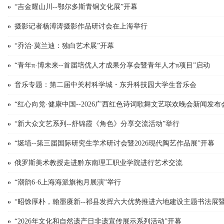
“吉金耀山川--鄂尔多斯青铜文化展”开幕
摄影记者杨溥涛摄影作品研讨会在上海举行
“乔治·莫兰迪：独白艺术展”开幕
“青年π·博未来--首届培优人才成果分享会暨青年人才π项目”启动
音乐专题：第二届中关村科学城・东升科技园大学生音乐会
“红心向党·健康中国--2026广西红色诗词歌舞文艺联欢晚会新闻发布会
“新大众文艺系列--舒锦霞《角色》分享交流活动”举行
“埏埴--第三届国际研究生学术研讨会暨2026现代陶艺作品展”开幕
俄罗斯美术教授走进黔东南理工职业学院进行艺术交流
“潮韵6·6上海海派旗袍月展演”举行
“昭馀厚朴，翰墨赓新--祁县发挥六大优势推进六地建设主题书法展暨太
“2026年文化和自然遗产日非遗宣传展示系列活动”开幕