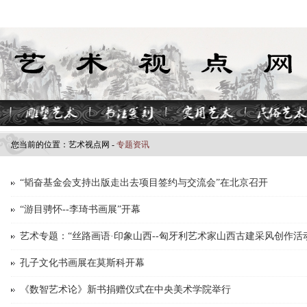
您当前的位置：
艺术视点​网
-
专题资讯
“韬奋基金会支持出版走出去项目签约与交流会”在北京召开
“游目骋怀--李琦书画展”开幕
艺术专题：“丝路画语·印象山西--匈牙利艺术家山西古建采风创作活
孔子文化书画展在莫斯科开幕
《数智艺术论》新书捐赠仪式在中央美术学院举行