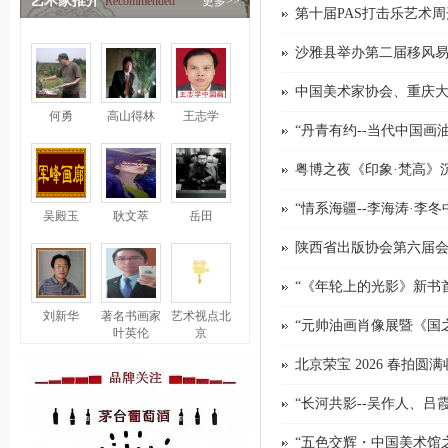
艺术家推介
Recommended
更多>>
第十届PAS打击乐艺术
沙雅县举办第二届移风
中国美术家协会、重庆大
何勇
高山得林
王志学
“丹青有约--当代中国画
粤博之夜《印象·梵高》
“情系海疆--李海涛·李
吴殿玉
耿文萃
岳田
陕西省出版协会第六届
“《年轮上的光影》新书
刘新华
著名书画家
艺术视点北
“元帅油画肖像展暨《国
叶英伦
京
北京荣宝 2026 春拍
“长河共影--吴作人、吕
“五色交辉・中国美术馆