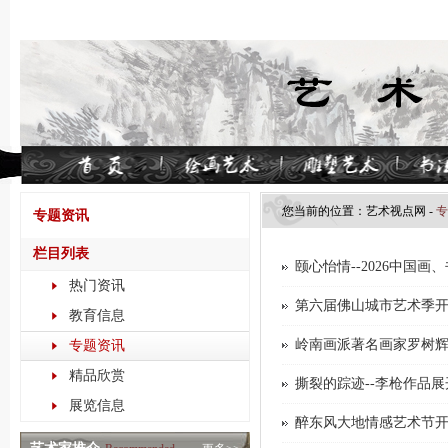
您当前的位置：
艺术视点​网
-
专
专题资讯
栏目列表
颐心怡情--2026中国
热门资讯
第六届佛山城市艺术季
教育信息
岭南画派著名画家罗树
专题资讯
精品欣赏
撕裂的踪迹--李枪作品展
展览信息
醉东风大地情感艺术节