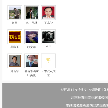
何勇
高山得林
王志学
吴殿玉
耿文萃
岳田
刘新华
著名书画家
艺术视点北
叶英伦
京
关于我们
|
友情链接
|
使用协议
|
版
北京丹青引文化有限公司
本站域名及所属内容未经授