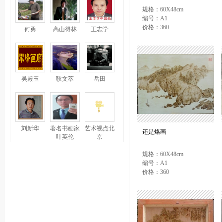
规格：60X48cm
编号：A1
价格：360
何勇
高山得林
王志学
吴殿玉
耿文萃
岳田
刘新华
著名书画家
艺术视点北
还是烙画
叶英伦
京
规格：60X48cm
编号：A1
价格：360