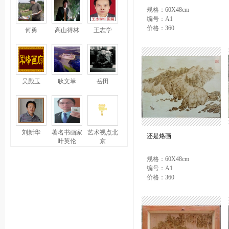
规格：60X48cm
编号：A1
价格：360
何勇
高山得林
王志学
吴殿玉
耿文萃
岳田
刘新华
著名书画家
艺术视点北
还是烙画
叶英伦
京
规格：60X48cm
编号：A1
价格：360