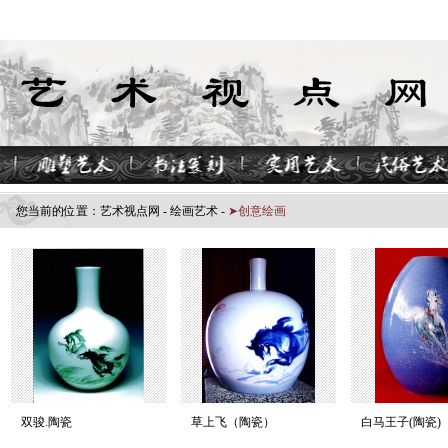
您当前的位置：
艺术视点网
-
绘画艺术
-
➤创意绘画
双骏.陶瓷
草上飞（陶瓷）
白马王子(陶瓷)