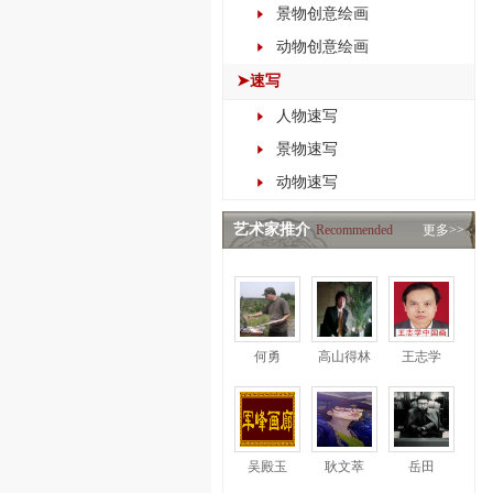
景物创意绘画
动物创意绘画
➤速写
人物速写
景物速写
动物速写
艺术家推介
Recommended
更多>>
何勇
高山得林
王志学
吴殿玉
耿文萃
岳田