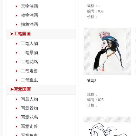
规格：--
景物油画
编号：032
动物油画
价格：
抽象油画
➤工笔国画
工笔人物
工笔景物
工笔花鸟
工笔走兽
工笔鱼虫
速写8
➤写意国画
规格：--
写意人物
编号：025
价格：
写意景物
写意花鸟
写意走兽
写意鱼虫