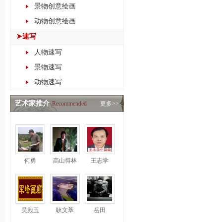
景物创意绘画
动物创意绘画
➤速写
人物速写
景物速写
动物速写
艺术家推介
Recommended
更多>>
何勇
高山得林
王志学
吴殿玉
耿文萃
岳田