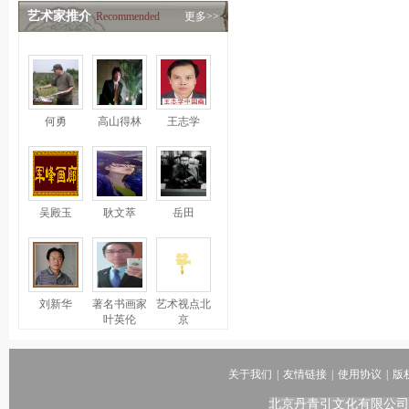
艺术家推介
Recommended
更多>>
何勇
高山得林
王志学
吴殿玉
耿文萃
岳田
刘新华
著名书画家
艺术视点北
叶英伦
京
关于我们
|
友情链接
|
使用协议
|
版
北京丹青引文化有限公司