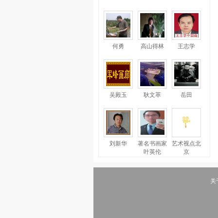
何勇
高山得林
王志学
吴殿玉
耿文萃
岳田
刘新华
著名书画家
艺术视点北
叶英伦
京
关