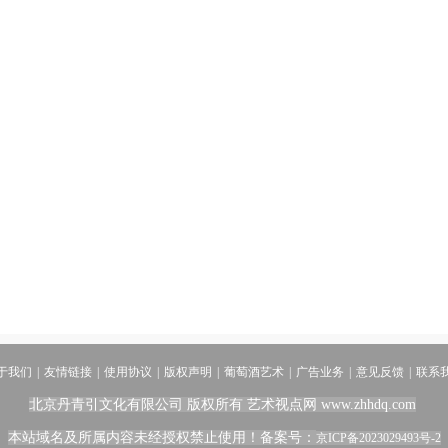
于我们
|
友情链接
|
使用协议
|
版权声明
|
葡萄酒艺术
|
广告业务
|
意见反馈
|
联系
北京丹青引文化有限公司 版权所有
艺术视点网
www.zhhdq.com
本站域名及所属内容未经授权禁止使用！
备案号：
京ICP备2023029493号-2