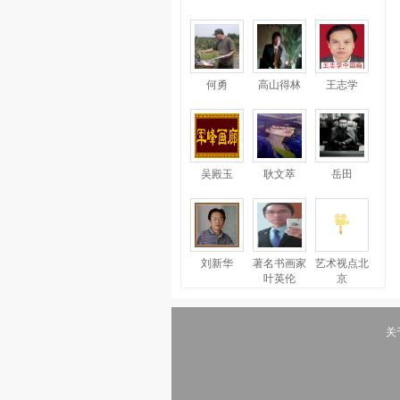
何勇
高山得林
王志学
吴殿玉
耿文萃
岳田
刘新华
著名书画家
艺术视点北
叶英伦
京
关