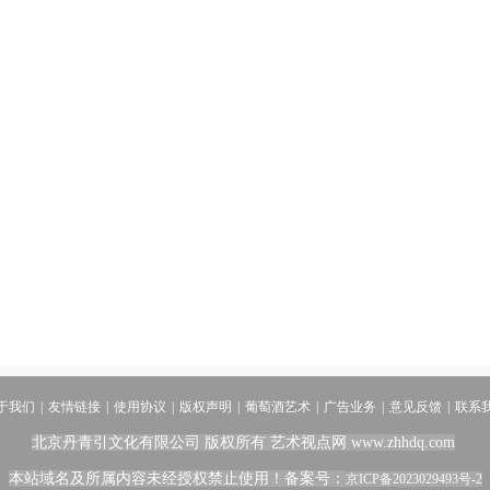
于我们
|
友情链接
|
使用协议
|
版权声明
|
葡萄酒艺术
|
广告业务
|
意见反馈
|
联系
北京丹青引文化有限公司 版权所有
艺术视点网
www.zhhdq.com
本站域名及所属内容未经授权禁止使用！
备案号：
京ICP备2023029493号-2