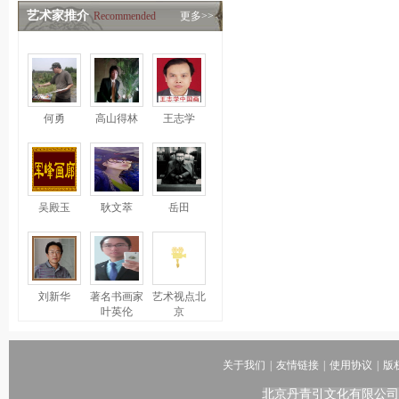
艺术家推介
Recommended
更多>>
何勇
高山得林
王志学
吴殿玉
耿文萃
岳田
刘新华
著名书画家
艺术视点北
叶英伦
京
关于我们
|
友情链接
|
使用协议
|
版
北京丹青引文化有限公司