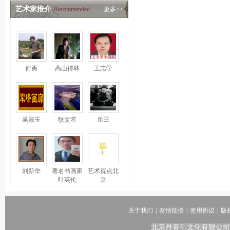
艺术家推介
Recommended
更多>>
何勇
高山得林
王志学
吴殿玉
耿文萃
岳田
刘新华
著名书画家
艺术视点北
叶英伦
京
关于我们
|
友情链接
|
使用协议
|
版
北京丹青引文化有限公司