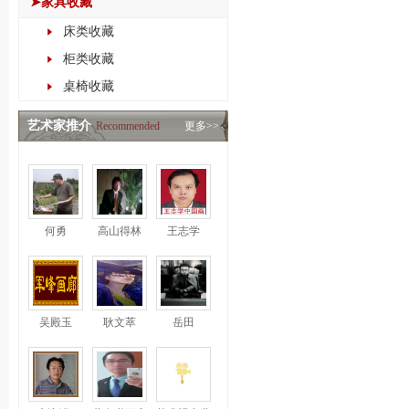
➤家具收藏
床类收藏
柜类收藏
桌椅收藏
艺术家推介
Recommended
更多>>
何勇
高山得林
王志学
吴殿玉
耿文萃
岳田