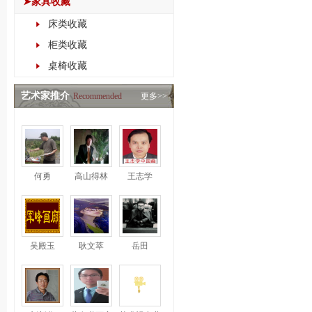
➤家具收藏
床类收藏
柜类收藏
桌椅收藏
艺术家推介
Recommended
更多>>
何勇
高山得林
王志学
吴殿玉
耿文萃
岳田