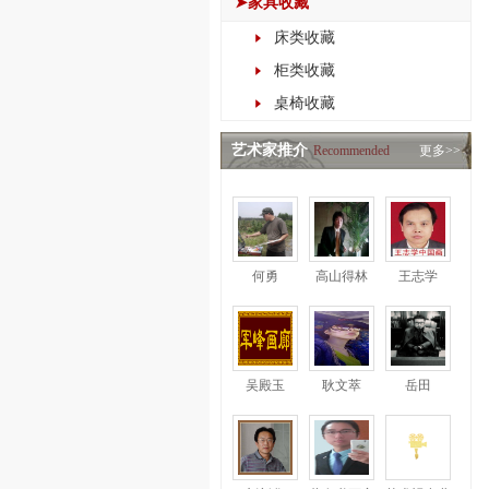
➤家具收藏
床类收藏
柜类收藏
桌椅收藏
艺术家推介
Recommended
更多>>
何勇
高山得林
王志学
吴殿玉
耿文萃
岳田