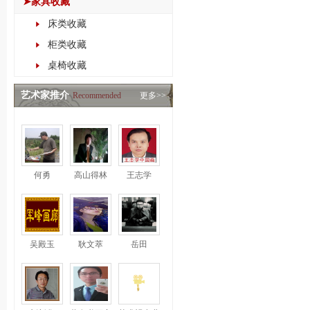
➤家具收藏
床类收藏
柜类收藏
桌椅收藏
艺术家推介
Recommended
更多>>
何勇
高山得林
王志学
吴殿玉
耿文萃
岳田