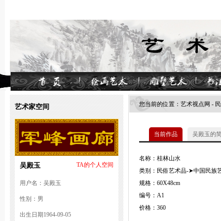
您当前的位置：
艺术视点网
-
民
艺术家空间
当前作品
吴殿玉的
名称：桂林山水
吴殿玉
TA的个人空间
类别：民俗艺术品-➤中国民族艺
用户名：吴殿玉
规格：60X48cm
编号：A1
性别：男
价格：360
出生日期1964-09-05