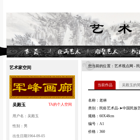
您当前的位置：
艺术视点网
-
民
艺术家空间
当前作品
吴殿玉的
名称：老林
吴殿玉
TA的个人空间
类别：民俗艺术品-➤中国民族艺
用户名：吴殿玉
规格：60X48cm
编号：A1
性别：男
价格：360
出生日期1964-09-05