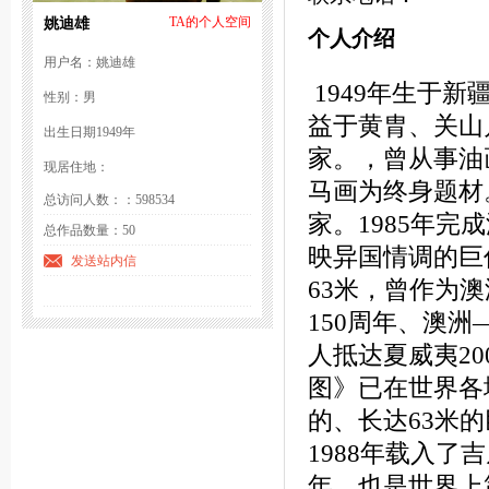
姚迪雄
TA的个人空间
个人介绍
用户名：姚迪雄
1949年生于
性别：男
益于黄胄、关山
出生日期1949年
家。，曾从事油
现居住地：
马画为终身题材
总访问人数：：598534
家。1985年
总作品数量：50
映异国情调的巨作
发送站内信
63米，曾作为
150周年、澳
人抵达夏威夷20
图》已在世界各
的、长达63米
1988年载入了
年，也是世界上